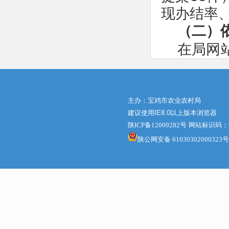
现办结率、
（二）
在局网
市农业农
道基础上
法依规在
主办：宝鸡市农业农村局
建议使用IE8.0以上版本浏览器
申请公开信
陕ICP备12009282号
网站标识码：61
（三）
陕公网安备 61030302000323号
严格遵
法，按照
落实“三
泄露和固
性。