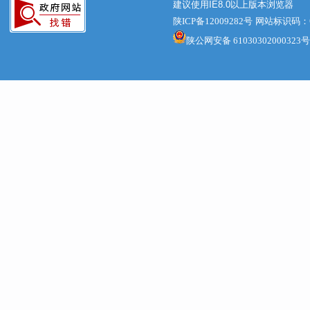
建议使用IE8.0以上版本浏览器
等各操作
陕ICP备12009282号
网站标识码：61
陕公网安备 61030302000323号
资金管理
代支，严
规发放等
要对救灾
施方案和
社会监督
区在组织
域内的绩
如期实现。
效自评报
市局种植业