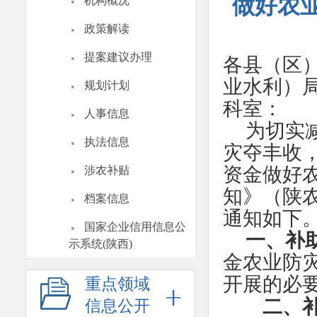
·
做好农
机构概况
·
政策解读
·
提案建议办理
各县（区
·
业水利）
规划计划
科室：
·
人事信息
为切实
·
执法信息
灾夺丰收
·
资金做好
涉农补贴
·
知》（陕农
档案信息
通知如
·
国家企业信用信息公
一、补
示系统(陕西)
金农业防灾
开展的必
重点领域
二、补
信息公开