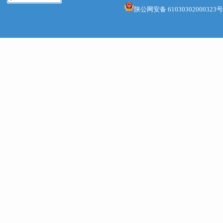
实财政部
陕公网安备 61030302000323号
救灾资金管
业防灾减
〔2024
作，制定
审核、使
管，建立
度，不得
绝套取骗
（三）
村部门在
本区域内
目标任务如
22日前
金使用情