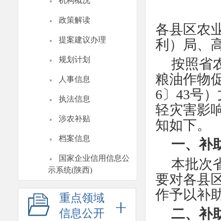
·
机构概况
·
政策解读
各县区农
·
提案建议办理
利）局、
·
规划计划
按照省
·
粮油作物促
人事信息
6〕43号
·
执法信息
轻灾害影
·
涉农补贴
知如下。
·
档案信息
一、补
·
国家企业信用信息公
本批次省
示系统(陕西)
要对各县
作予以补
重点领域
二、补
信息公开