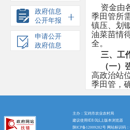
资金由
政府信息
季田管所
公开年报
镇压、划
油菜苗情
申请公开
全。
政府信息
三、工
（一）
高政治站
季田管，
夏粮生产
压实责任
期，全力
主办：宝鸡市农业农村局
建议使用IE8.0以上版本浏览器
（二）
陕ICP备12009282号
网站标识码：61