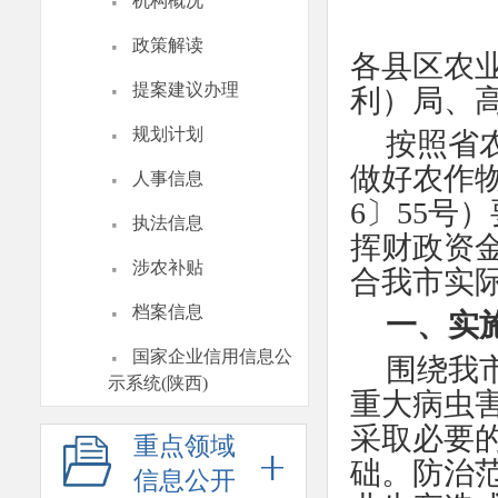
·
机构概况
·
政策解读
各县区农
·
提案建议办理
利）局、
·
规划计划
按照省
·
做好农作物
人事信息
6〕55号
·
执法信息
挥财政资
·
涉农补贴
合我市实
·
档案信息
一、实
·
国家企业信用信息公
围绕我
示系统(陕西)
重大病虫
采取必要
重点领域
础。防治
信息公开