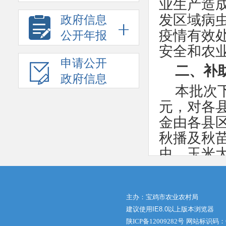
业生产造
发区域病
政府信息
疫情有效
公开年报
安全和农
申请公开
二、补
政府信息
本批次
元，对各
金由各县
秋播及秋
虫，玉米
虫，水稻
发、常发
各县区按
主办：宝鸡市农业农村局
建议使用IE8.0以上版本浏览器
三、补
陕ICP备12009282号
网站标识码：61