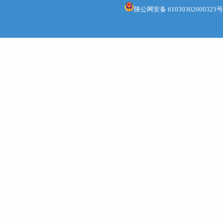
陕公网安备 61030302000323号
补助资
药械等物
治、综合
控扑杀设
防控实际
资金优先
补助，物
按照准确
业服务的
四、工
（一）
细化实施
控到位，