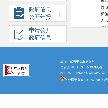
擅
修
政府信息
标
公开年报
内
肥
申请公开
一
政府信息
主办：宝鸡市农业农村局
建议使用IE8.0以上版本浏览器
陕ICP备12009282号
网站标识码：61
陕公网安备 61030302000323号
填报人：
王宏刚