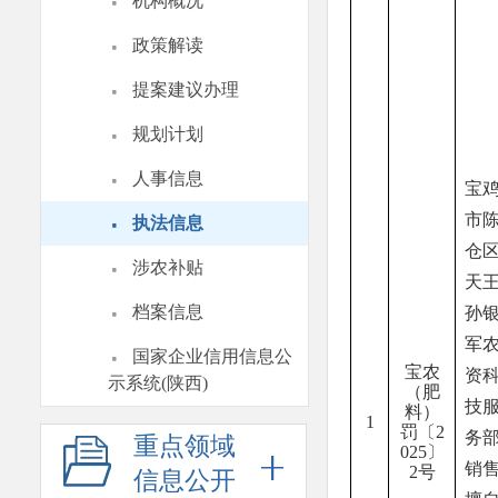
·
机构概况
·
政策解读
·
提案建议办理
·
规划计划
·
人事信息
宝
·
市
执法信息
仓
·
涉农补贴
天
·
档案信息
孙
·
军
国家企业信用信息公
宝农
资
示系统(陕西)
（
肥
技
料
）
1
罚〔
2
务
重点领域
02
5
〕
销
2
号
信息公开