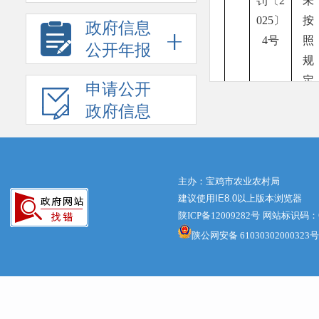
罚〔2
未
025〕
按
政府信息
4号
照
公开年报
规
定
申请公开
开
政府信息
具
承
诺
达
主办：宝鸡市农业农村局
建议使用IE8.0以上版本浏览器
标
陕ICP备12009282号
网站标识码：61
合
陕公网安备 61030302000323号
格
证
案