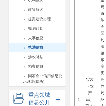
·
机构概况
宝
鸡
·
政策解读
市
·
提案建议办理
陈
·
仓
规划计划
区
·
人事信息
钓
·
渭
执法信息
镇
·
涉农补贴
东
·
档案信息
崖
亮
·
国家企业信用信息公
宝农
亮
示系统(陕西)
（农
养
产
鸡
重点领域
1
品）
场
信息公开