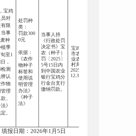
，宝鸡
人员对
处罚
种
技有限
类
：
，当事
罚款
300
当事人持
0元
小麦种
《行政处罚
决定书》宝
种植季
宝鸡
依据：
农（
种子
）
市农
旬至1
《农作
罚〔
2025〕
业农
到日，
村局
5
号
15日内
物种子
和检测
20
25.
到中国农业
标签和
12.30
法辨认
银行宝鸡分
使用说
行金台支行
农作物
明管理
缴纳罚款
。
办法》
明管理
《种子
二款、
法》
子法》
规定。
填报日期：
202
6
年
1
月
5
日