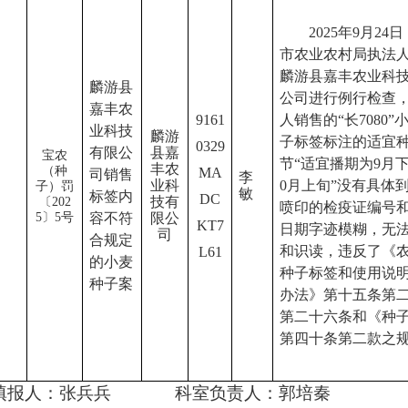
202
5
年
9月
2
4日
市农业农村局执法
麟游县嘉丰农业科
麟游县
公司进行例行检查
嘉丰农
9161
人销售的“长7
080
”
业科技
麟游
子标签标注的适宜
0329
有限公
县嘉
宝农
节“适宜播期为9月下
丰农
（
种
MA
司销售
李
业科
0月上旬”没有具体
子
）罚
敏
标签内
DC
技有
〔
202
喷印的检疫证编号
5
〕
5
号
容不符
限公
KT7
日期字迹模糊，无
司
合规定
和识读，违反了《
L61
的小麦
种子标签和使用说
种子案
办法》第十五条第
第二十六条和《种
第四十条第二款之
填报人：
张兵兵
科室负责人：
郭培秦