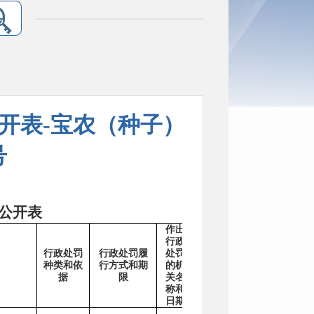
公开表-宝农（种子）
号
公开表
作出
行政
行政处罚
行政处罚履
处罚
备
种类和依
行方式和期
的机
注
据
限
关名
称和
日期