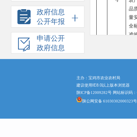
农
品
政府信息
量
公开年报
全
准
申请公开
猕
政府信息
桃
主办：宝鸡市农业农村局
建议使用IE8.0以上版本浏览器
陕ICP备12009282号
网站标识码：61
陕公网安备 61030302000323号
填报人：
薛涵之