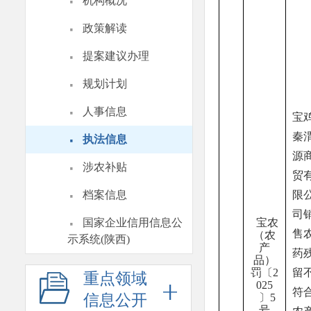
·
机构概况
·
政策解读
·
提案建议办理
·
规划计划
·
人事信息
宝
·
秦
执法信息
源
·
涉农补贴
贸
·
档案信息
限
司
·
国家企业信用信息公
宝
农
售
（农
示系统(陕西)
产
药
品）
罚〔
2
留
重点领域
025
符
信息公开
〕
5
号