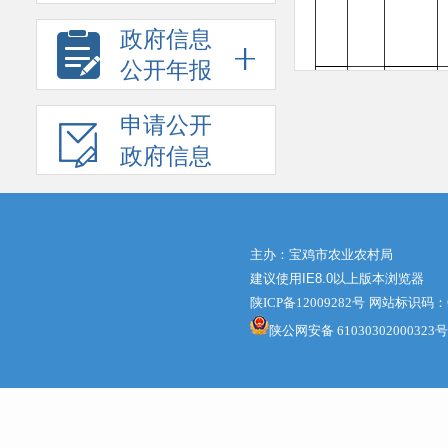
政府信息
公开年报
申请公开
政府信息
主办：宝鸡市农业农村局
建议使用IE8.0以上版本浏览器
市农
宝
业综
陕ICP备12009282号
网站标识码：61
鸡
合执
陕公网安备 61030302000323号
市
法支
农
队，
3
业
市畜
农
牧兽
村
医中
局