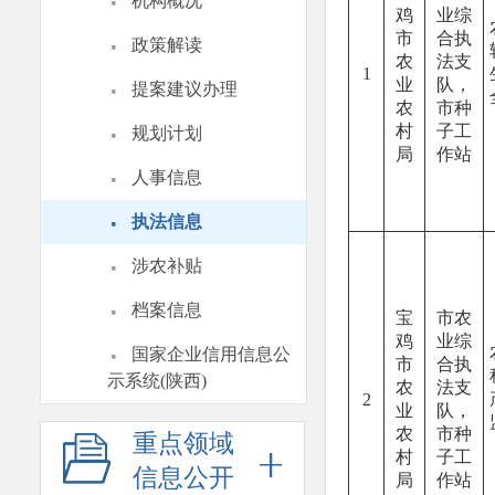
·
机构概况
鸡
业综
·
市
合执
政策解读
农
法支
1
·
业
队，
提案建议办理
农
市种
·
村
子工
规划计划
局
作站
·
人事信息
·
执法信息
·
涉农补贴
·
档案信息
宝
市农
鸡
业综
·
国家企业信用信息公
市
合执
示系统(陕西)
农
法支
2
业
队，
农
市种
重点领域
村
子工
信息公开
局
作站