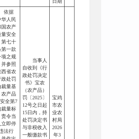
日期
依据
中华人民
和国农产
质量安全
》第七十
条第一款
一项之规
当事人
，并参照
自收到《行
陕西省农
政处罚决定
行政处罚
书》宝农
由裁量基
（农产品）
》农产品
罚〔2025〕
宝鸡
安全第7
12号之日起
市农
的裁量标
15日内，持
业农
，责令当
处罚决定书
村局
人立即停
与非税收入
2026
违法行
一般缴款书
年3
，并作出