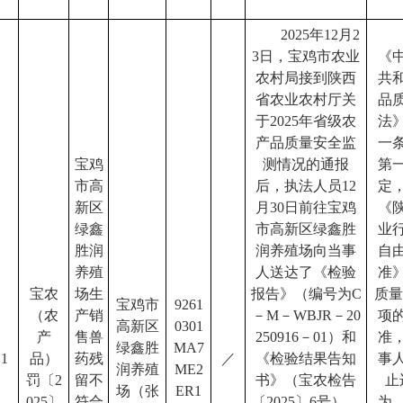
2025年12月2
3日，宝鸡市农业
《
农村局接到陕西
共
省农业农村厅关
品
于2025年省级农
法
产品质量安全监
一
宝鸡
测情况的通报
第
市高
后，执法人员12
定
新区
月30日前往宝鸡
《
绿鑫
市高新区绿鑫胜
业
胜润
润养殖场向当事
自
养殖
人送达了《检验
准
宝农
场生
报告》（编号为C
质量
宝鸡市
9261
（农
产销
－M－WBJR－20
项
高新区
0301
产
售兽
250916－01）和
准
绿鑫胜
MA7
1
品）
药残
／
《检验结果告知
事
润养殖
ME2
罚〔2
留不
书》（宝农检告
止
场（张
ER1
025〕
符合
〔2025〕6号），
为