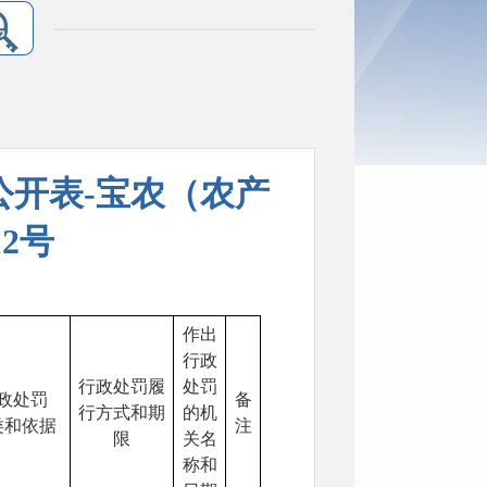
公开表-宝农（农产
12号
作出
行政
行政处罚履
处罚
政处罚
备
行方式和期
的机
类和依据
注
限
关名
称和