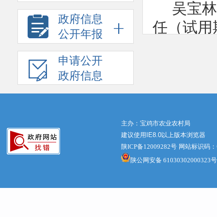
吴宝林同
政府信息
任（试用
公开年报
谢宝
申请公开
制科副科
政府信息
李宝
科长（试
主办：宝鸡市农业农村局
特此
建议使用IE8.0以上版本浏览器
陕ICP备12009282号
网站标识码：61
陕公网安备 61030302000323号
宝
2