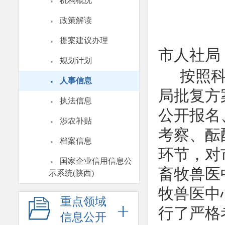
·
机构概况
·
政策解读
·
提案建议办理
市人社局
·
规划计划
按照
·
人事信息
局批复方
·
执法信息
公开报名
·
涉农补贴
考察、酝
·
档案信息
环节，对
·
国家企业信用信息公
畜牧兽医
示系统(陕西)
牧兽医中
重点领域
行了严格
信息公开