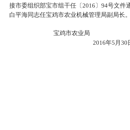
接市委组织部宝市组干任〔
2016
〕
94
号文件
白平海同志任宝鸡市农业机械管理局副局长
宝鸡市农业局
2016
年
5
月
30