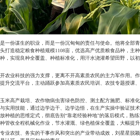
是一份谋生的职业，而是一份沉甸甸的责任与使命。他将全部青
头打造稳定粮食种植规模1108亩，优选高产优质粮食品种，主种
高产品种，实现良种全覆盖、种植标准化，用汗水浇灌希望田野，以
开农业科技的强力支撑，更离不开高素质农民的主力军作用。作
提升交流平台，主动踊跃参加高素质农民培训、农技专题授课、
玉米高产栽培、农作物病虫害绿色防控、测土配方施肥、标准化
与实用技能，通过边学边干、边学边悟，在生产实操中验证技术
放种植的思维定式，彻底告别“靠老经验种地”的落后模式，熟
耕种管收全程机械化作业，节水灌溉、绿色植保全覆盖，大幅提升
专业农技、务实的干事作风和突出的产业带动成效，刘星星脱颖