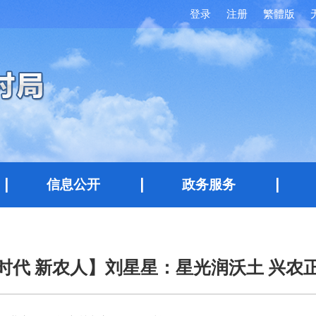
登录
注册
繁體版
信息公开
政务服务
时代 新农人】刘星星：星光润沃土 兴农