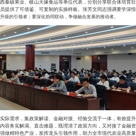
西秦硕果业、岐山天缘食品等单位代表，分别分享联合体培育壮
员提供了可借鉴、可复制的实操样板。张芳文同志强调要学深悟
升级的引领者；要深化协同联动，争做融合发展的推动者。
实际需求，集政策解读、金融对接、经验交流于一体，有效提升
内容务实解渴、直击难题，既理清了政策方向，又对接了金融资
强做精特色产业，发挥龙头引领作用，助力全市现代农业高质量