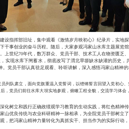
建设指挥部旧址，集中观看《激情岁月映初心》纪录片，实地探
下干事创业的奋斗历程。随后，大家参观冯家山水库主题展览馆
。上世纪70年代，数万群众、党员干部、技术工人在物资匮乏
，实现水库下闸蓄水，彻底改写了渭北旱塬缺水缺灌的历史，共
神。党员干部认真驻足观看、聆听讲解，深入感悟冯家山精神的
党员列队肃立，面向党旗重温入党誓词，以铿锵誓言回望入党初心、
后，党员们前往水库大坝实地参观，俯瞰工程全貌，交流学习体会
深化树立和践行正确政绩观学习教育的生动实践，将红色精神传
家山优良传统与农业科研精神一脉相承，为全院党员干部树立了
观，把冯家山精神力量转化为真抓实干、担当作为的实际行动，