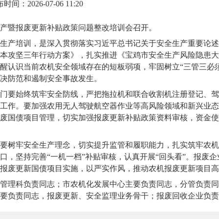
时间：2026-07-06 11:20
生产暨报废更新补贴政策问题整改培训会召开。
生产培训，是深入贯彻落实习近平总书记关于安全生产重要论述
本攻坚三年行动方案》，扎实推进《宝鸡市安全生产风险隐患大
醒认识当前农机安全领域存在的短板弱项，牢固树立“三管三必
决防范和遏制安全事故发生。
门要始终筑牢安全防线，严把拖拉机和联合收割机注册登记、驾
工作。要加强农用无人驾驶航空器作业等高风险领域和新兴业态
废国债项目管理，切实加强报废更新补贴政策资料审核，资金使
要树牢安全生产理念，切实提升监管和履职能力，扎实筑牢农机
口，坚持完善“一机一档”补贴审核，认真开展“回头看”。报废
报废更新国债项目实施，以严实作风，推动农机报废更新项目高
管理科负责同志；市农机化发展中心主要负责同志，分管负责同
要负责同志，报废更新、安全监理业务骨干；报废回收企业负责