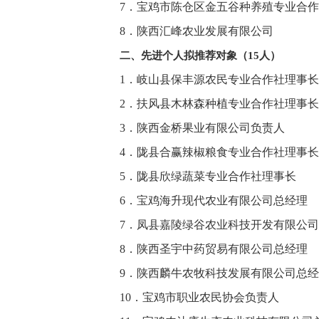
7．宝鸡市陈仓区金五谷种养殖专业合
8．陕西汇峰农业发展有限公司
二、先进个人拟推荐对象（15人）
1．岐山县保丰源农
2．扶风县木林森种
3．陕西金桥果业
4．陇县合赢辣椒粮
5．陇县欣绿蔬菜
6．宝鸡海升现代
7．凤县嘉陵绿谷农业
8．陕西圣宇中药
9．陕西麟牛农牧科
10．宝鸡市职业