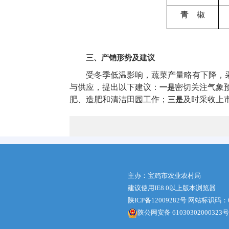
青 椒
三、产销形势及建议
受冬季低温影响，蔬菜产量略有下降，
与供应，提出以下建议：
密切关注气象
一是
肥、造肥和清洁田园工作；
及时采收上
三是
主办：宝鸡市农业农村局
建议使用IE8.0以上版本浏览器
陕ICP备12009282号
网站标识码：61
陕公网安备 61030302000323号