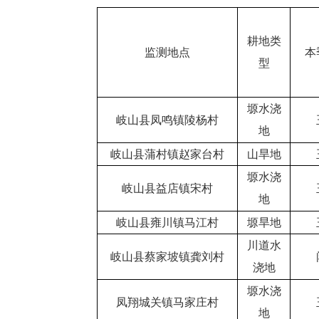
耕地类
监测地点
本
型
塬水浇
岐山县凤鸣镇陵杨村
地
岐山县蒲村镇赵家台村
山旱地
塬水浇
岐山县益店镇宋村
地
岐山县雍川镇马江村
塬旱地
川道水
岐山县蔡家坡镇龚刘村
浇地
塬水浇
凤翔城关镇马家庄村
地