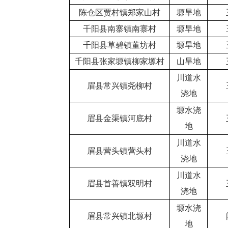
陈仓区贾村镇郑家山村
塬旱地
千阳县南寨镇南寨村
塬旱地
千阳县草碧镇董坊村
塬旱地
千阳县张家塬镇柳家塬村
山旱地
川道水
眉县常兴镇尧柳村
浇地
塬水浇
眉县金渠镇河底村
地
川道水
眉县营头镇营头村
浇地
川道水
眉县首善镇双明村
浇地
塬水浇
眉县常兴镇北塬村
地