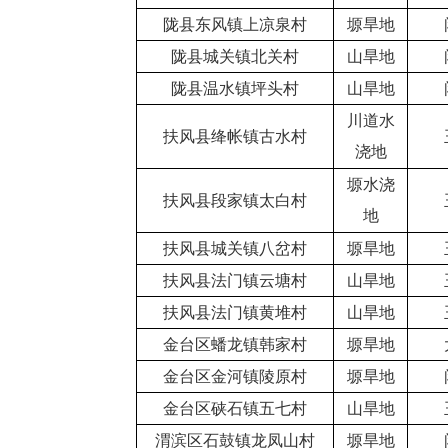
陇县东风镇上凉泉村
塬旱地
陇县城关镇北关村
山旱地
陇县温水镇坪头村
山旱地
川道水
扶风县绛帐镇古水村
浇地
塬水浇
扶风县段家镇太白村
地
扶风县城关镇八岔村
塬旱地
扶风县法门镇云塘村
山旱地
扶风县法门镇黄堆村
山旱地
金台区蟠龙镇韩家村
塬旱地
金台区金河镇陵原村
塬旱地
金台区硖石镇五七村
山旱地
渭滨区石鼓镇龙凤山村
塬旱地