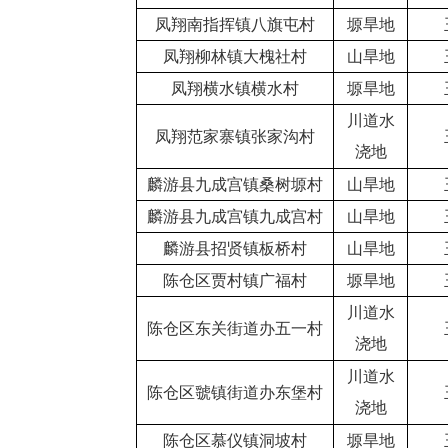
凤翔南指挥镇八旗屯村
塬旱地
凤翔柳林镇大槐社村
山旱地
凤翔横水镇横水村
塬旱地
川道水
凤翔范家寨镇张家沟村
浇地
麟游县九成宫镇桑树塬村
山旱地
麟游县九成宫镇九成宫村
山旱地
麟游县招贤镇板桥村
山旱地
陈仓区贾村镇广福村
塬旱地
川道水
陈仓区东关街道办五一村
浇地
川道水
陈仓区虢镇街道办东堡村
浇地
陈仓区慕仪镇洞坡村
塬旱地