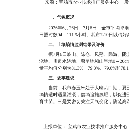
来源：宝鸡市农业技术推广服务中心
发
一、气象概况
2026年6月26日－7月6日，全市平均降雨量
日照时数94－111.9小时。我市7-10日
二、土壤墒情监测结果及评价
据7月6日岐山、陈仓、凤翔、麟游、陇
浇地、川道水浇地、塬旱地和山旱地0～20cm土壤
量平均值分别为81.3%、79.3%、79.0
三、农事建议
当前，我市春玉米处于大喇叭口期，夏
墒情适时适量灌溉，借墒追施氮肥，以促进
育壮苗。三是要密切关注天气变化，防范高
上报单位： 宝鸡市农业技