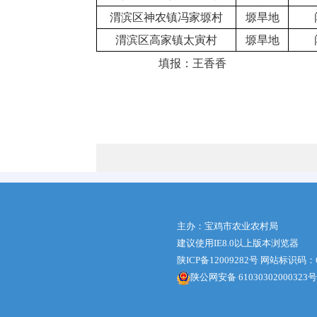
渭滨区神农镇冯家塬村
塬旱地
渭滨区高家镇太寅村
塬旱地
填报：王香香
主办：宝鸡市农业农村局
建议使用IE8.0以上版本浏览器
陕ICP备12009282号
网站标识码：61
陕公网安备 61030302000323号