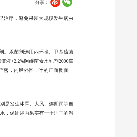
分享：
早治疗，避免果园大规模发生病虫
虫剂。杀菌剂选用丙环唑、甲基硫菌
液+2.2%阿维菌素水乳剂2000倍
要严密，内膛外围，叶的正面反面一
别是发生冰雹、大风、连阴雨等自
水，保证袋内果实有一个适宜的温