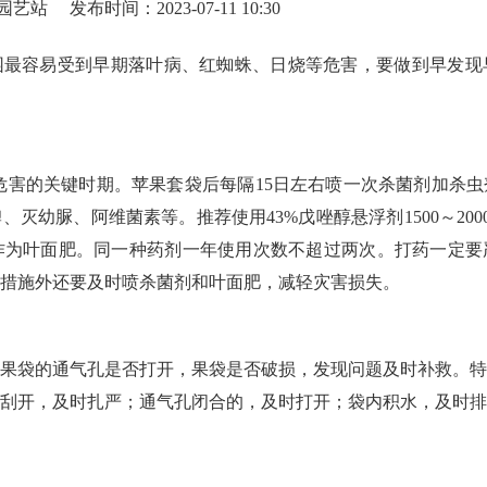
园艺站
发布时间：2023-07-11 10:30
园最容易受到早期落叶病、红蜘蛛、日烧等危害，要做到早发现
蛛危害的关键时期。苹果套袋后每隔15日左右喷一次杀菌剂加杀
幼脲、阿维菌素等。推荐使用43%戊唑醇悬浮剂1500～2000倍
钾作为叶面肥。同一种药剂一年使用次数不超过两次。打药一定
措施外还要及时喷杀菌剂和叶面肥，减轻灾害损失。
果袋的通气孔是否打开，果袋是否破损，发现问题及时补救。特
刮开，及时扎严；通气孔闭合的，及时打开；袋内积水，及时排