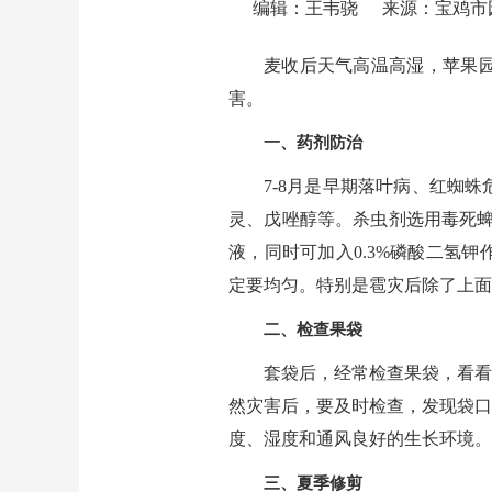
编辑：王韦骁
来源：宝鸡市
麦收后天气高温高湿，苹果
害。
一、药剂防治
7-8月是早期落叶病、红蜘
灵、戊唑醇等。杀虫剂选用毒死蜱、灭
液，同时可加入0.3%磷酸二氢
定要均匀。特别是雹灾后除了上面
二、检查果袋
套袋后，经常检查果袋，看看
然灾害后，要及时检查，发现袋口
度、湿度和通风良好的生长环境。
三、夏季修剪