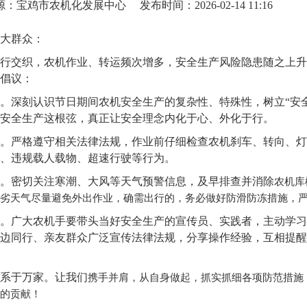
源：宝鸡市农机化发展中心
发布时间：2026-02-14 11:16
大群众：
行交织，农机作业、转运频次增多，安全生产风险隐患随之上升
倡议：
。深刻认识节日期间农机安全生产的复杂性、特殊性，树立“安
安全生产这根弦，真正让安全理念内化于心、外化于行。
。严格遵守相关法律法规，作业前仔细检查农机刹车、转向、灯
、违规载人载物、超速行驶等行为。
。密切关注寒潮、大风等天气预警信息，及早排查并消除
农机库
劣天气尽量避免外出作业，确需出行的，务必做好防滑防冻措施，
。广大农机手要带头当好安全生产的宣传员、实践者，主动学习
边同行、亲友群众广泛宣传法律法规，分享操作经验，互相提醒
系于万家。让我们
携手并肩，从自身做起，抓实抓细各项防范措施
的贡献！