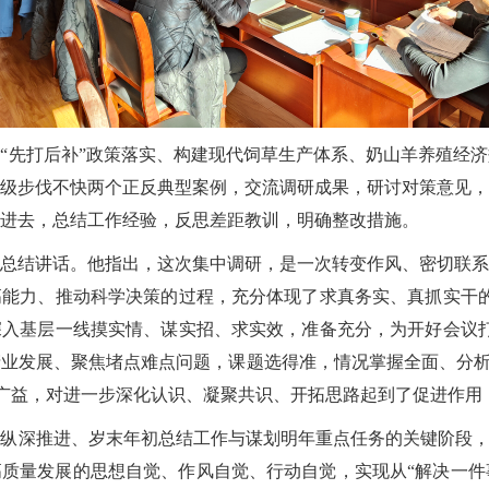
“先打后补”政策落实、构建现代饲草生产体系、奶山羊养殖经
级步伐不快两个正反典型案例，交流调研成果，研讨对策意见，
进去，总结工作经验，反思差距教训，明确整改措施。
总结讲话。他指出，这次集中调研，是一次转变作风、密切联系
高能力、推动科学决策的过程，充分体现了求真务实、真抓实干
深入基层一线摸实情、谋实招、求实效，准备充分，为开好会议
产业发展、聚焦堵点难点问题，课题选得准，情况掌握全面、分
广益，对进一步深化认识、凝聚共识、开拓思路起到了促进作用
纵深推进、岁末年初总结工作与谋划明年重点任务的关键阶段，
质量发展的思想自觉、作风自觉、行动自觉，实现从“解决一件事