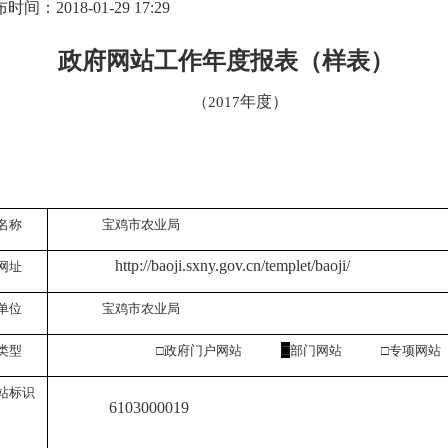
时间：2018-01-29 17:29
政府网站工作年度报表（样表）
年度）
（2017
局
名称
宝鸡市农业局
http://baoji.sxny.gov.cn/templet/baoji/
网址
单位
宝鸡市农业局
□
类型
□政府门户网站
部门网站 □专项网站
站标识
6103000019