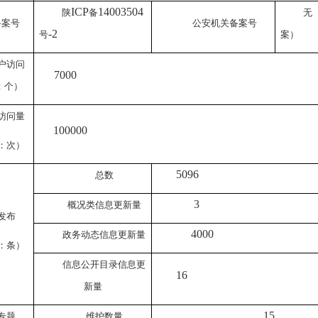
ICP
14003504
陕
备
无
备案号
公安机关备案号
-2
号
案）
户访问
7000
：个）
访问量
100000
：次）
5096
总数
3
概况类信息更新量
发布
4000
政务动态信息更新量
：条）
信息公开目录信息更
16
新量
15
专题
维护数量